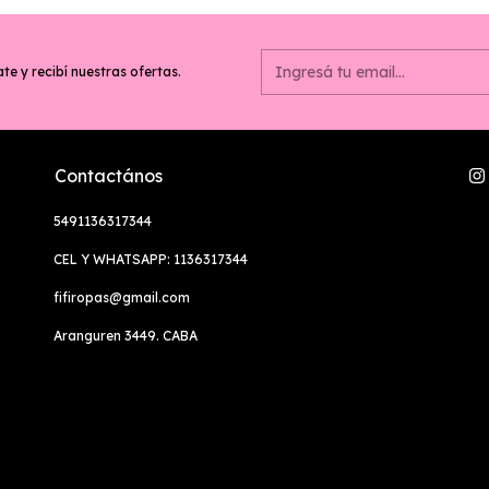
te y recibí nuestras ofertas.
Contactános
5491136317344
CEL Y WHATSAPP: 1136317344
fifiropas@gmail.com
Aranguren 3449. CABA