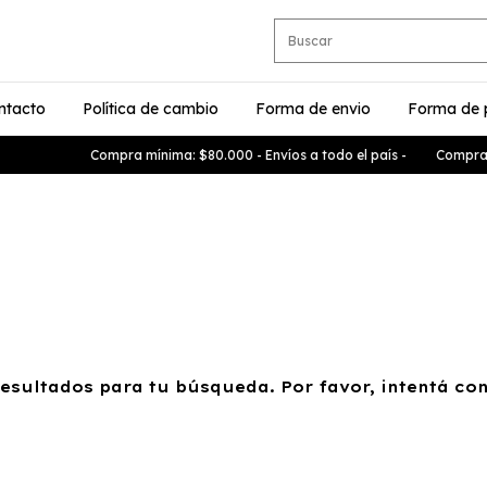
ntacto
Política de cambio
Forma de envio
Forma de
Compra mínima: $80.000 - Envíos a todo el país -
Compra mí
sultados para tu búsqueda. Por favor, intentá con 