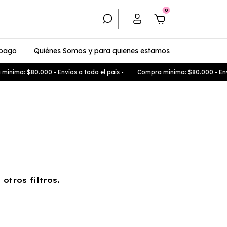
0
 pago
Quiénes Somos y para quienes estamos
nima: $80.000 - Envíos a todo el país -
Compra mínima: $80.000 - Envío
otros filtros.