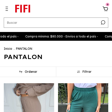
0
 país -
Compra mínima: $80.000 - Envíos a todo el país -
Compra mín
Inicio
.
PANTALON
PANTALON
Ordenar
Filtrar