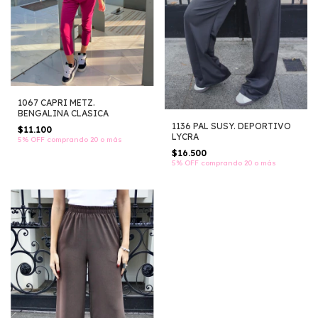
1067 CAPRI METZ.
BENGALINA CLASICA
1136 PAL SUSY. DEPORTIVO
$11.100
LYCRA
5% OFF
comprando 20 o más
$16.500
5% OFF
comprando 20 o más